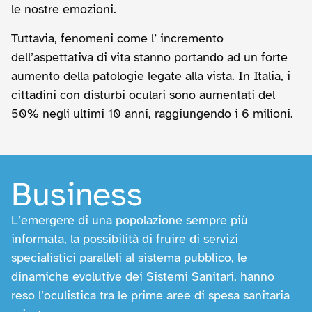
le nostre emozioni.
Tuttavia, fenomeni come l’ incremento
dell’aspettativa di vita stanno portando ad un forte
aumento della patologie legate alla vista. In Italia, i
cittadini con disturbi oculari sono aumentati del
50% negli ultimi 10 anni, raggiungendo i 6 milioni.
Business
L’emergere di una popolazione sempre più
informata, la possibilità di fruire di servizi
specialistici paralleli al sistema pubblico, le
dinamiche evolutive dei Sistemi Sanitari, hanno
reso l’oculistica tra le prime aree di spesa sanitaria