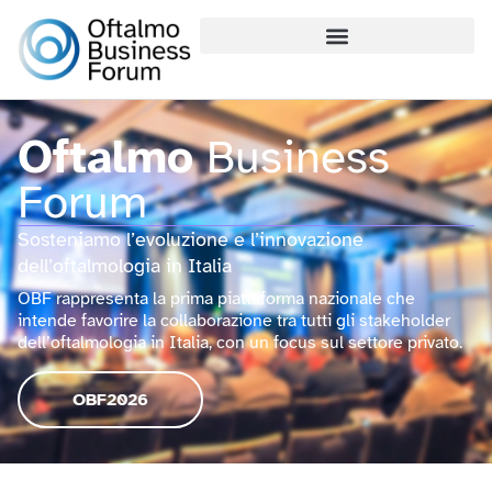
contenuto
Oftalmo
Business
Forum
Sosteniamo l’evoluzione e l’innovazione
dell’oftalmologia in Italia
OBF rappresenta la prima piattaforma nazionale che
intende favorire la collaborazione tra tutti gli stakeholder
dell’oftalmologia in Italia, con un focus sul settore privato.
OBF2026